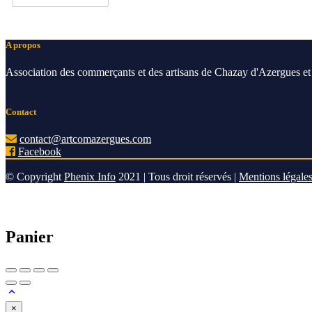
A propos
Association des commerçants et des artisans de Chazay d'Azergues et 
Contact
contact@artcomazergues.com
Facebook
© Copyright
Phenix Info
2021 | Tous droit réservés |
Mentions légale
Panier
×