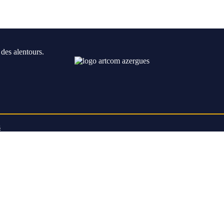
des alentours.
s