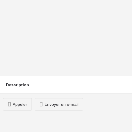
ALDO SAV
Description
Appeler
Envoyer un e-mail
Vous serez peut-être intéressé par